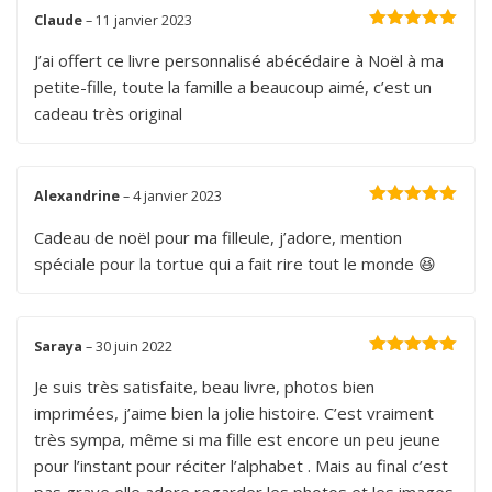
Claude
–
11 janvier 2023
Note
5
sur 5
J’ai offert ce livre personnalisé abécédaire à Noël à ma
petite-fille, toute la famille a beaucoup aimé, c’est un
cadeau très original
Alexandrine
–
4 janvier 2023
Note
5
sur 5
Cadeau de noël pour ma filleule, j’adore, mention
spéciale pour la tortue qui a fait rire tout le monde 😆
Saraya
–
30 juin 2022
Note
5
sur 5
Je suis très satisfaite, beau livre, photos bien
imprimées, j’aime bien la jolie histoire. C’est vraiment
très sympa, même si ma fille est encore un peu jeune
pour l’instant pour réciter l’alphabet . Mais au final c’est