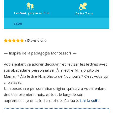
1 enfant, garçon ou fille
De 0 à 7 ans
34,90
€
(
15
avis client)
Noté
15
4.93
sur 5
— Inspiré de la pédagogie Montessori. —
basé sur
notations
client
Votre enfant va adorer découvrir et réviser les lettres avec
son abécédaire personnalisé ! À la lettre M, la photo de
Maman ? À la lettre N, la photo de Nounours ? C’est vous qui
choisissez !
Un abécédaire personnalisé original qui suivra votre enfant
dès ses premiers mois, et tout le long de son
apprentissage de la lecture et de l’écriture.
Lire la suite