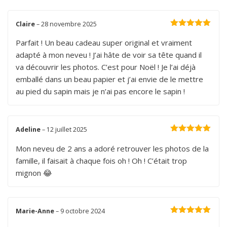
Claire
–
28 novembre 2025
Note
5
sur 5
Parfait ! Un beau cadeau super original et vraiment
adapté à mon neveu ! J’ai hâte de voir sa tête quand il
va découvrir les photos. C’est pour Noël ! Je l’ai déjà
emballé dans un beau papier et j’ai envie de le mettre
au pied du sapin mais je n’ai pas encore le sapin !
Adeline
–
12 juillet 2025
Note
5
sur 5
Mon neveu de 2 ans a adoré retrouver les photos de la
famille, il faisait à chaque fois oh ! Oh ! C’était trop
mignon 😂
Marie-Anne
–
9 octobre 2024
Note
5