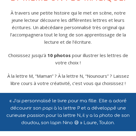
À travers une petite histoire qui le met en scène, notre
jeune lecteur découvre les différentes lettres et leurs
écritures. Un abécédaire personnalisé très original qui
l’accompagnera tout le long de son apprentissage de la
lecture et de l’écriture.
Choisissez jusqu’à
10 photos
pour illustrer les lettres de
votre choix !
À la lettre M, “Maman” ? À la lettre N, “Nounours” ? Laissez
libre cours à votre créativité, c’est vous qui choisissez !
« J’ai personnalisé le livre pour ma fille. Elle a adoré
découvrir son papi à la lettre P et a développé une
curieuse passion pour la lettre N, il y a la photo de son
doudou, son lapin Nino 😅 » Laure, Toulon.