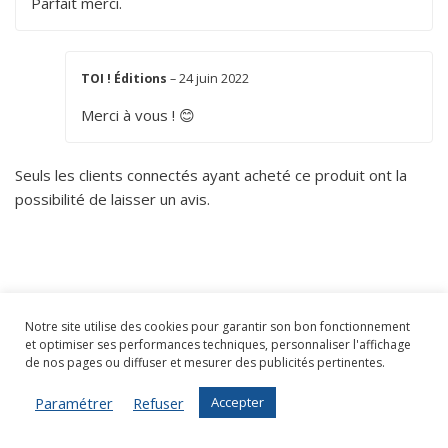
Parfait merci.
TOI ! Éditions
–
24 juin 2022
Merci à vous ! 😊
Seuls les clients connectés ayant acheté ce produit ont la
possibilité de laisser un avis.
Notre site utilise des cookies pour garantir son bon fonctionnement
et optimiser ses performances techniques, personnaliser l'affichage
de nos pages ou diffuser et mesurer des publicités pertinentes.
Made in France
Artisanat
Paramétrer
Refuser
Accepter
100% français
Personnalisation
et écoresponsable
par notre créatrice