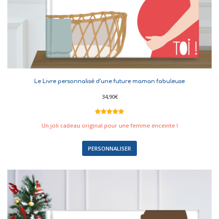
Le Livre personnalisé d’une future maman fabuleuse
34,90
€
Noté
8
5.00
sur 5
Un joli cadeau original pour une femme enceinte !
basé sur
notations
client
PERSONNALISER