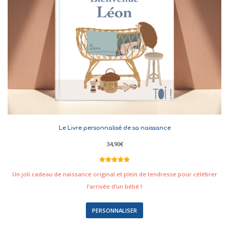
Le Livre personnalisé de sa naissance
34,90
€
Noté
13
4.92
sur 5
Un joli cadeau de naissance original et plein de tendresse pour célébrer
basé sur
notations
l’arrivée d’un bébé !
client
PERSONNALISER