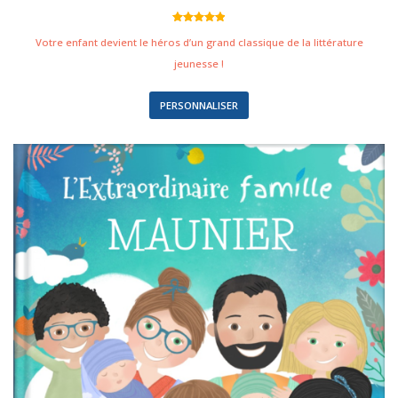
Noté
22
4.91
sur 5
Votre enfant devient le héros d’un grand classique de la littérature
basé sur
notations
jeunesse !
client
PERSONNALISER