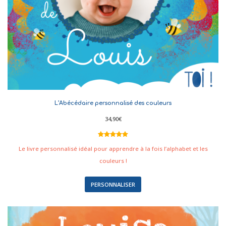
L’Abécédaire personnalisé des couleurs
34,90
€
Noté
7
5.00
sur 5
Le livre personnalisé idéal pour apprendre à la fois l’alphabet et les
basé sur
notations
couleurs !
client
PERSONNALISER