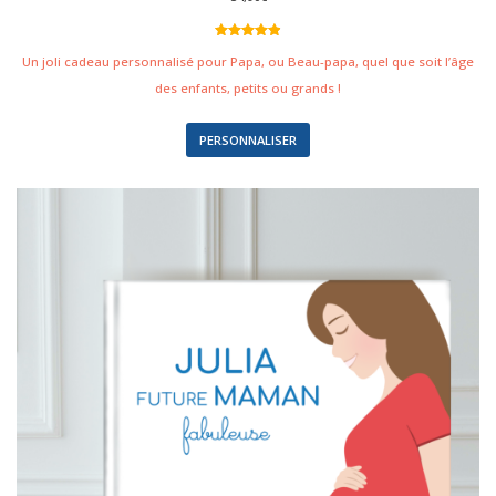
Noté
9
4.89
sur 5
Un joli cadeau personnalisé pour Papa, ou Beau-papa, quel que soit l’âge
basé sur
notations
des enfants, petits ou grands !
client
PERSONNALISER